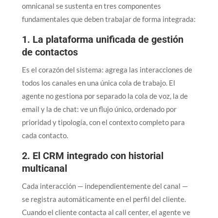
omnicanal se sustenta en tres componentes
fundamentales que deben trabajar de forma integrada:
1. La plataforma unificada de gestión
de contactos
Es el corazón del sistema: agrega las interacciones de
todos los canales en una única cola de trabajo. El
agente no gestiona por separado la cola de voz, la de
email y la de chat: ve un flujo único, ordenado por
prioridad y tipología, con el contexto completo para
cada contacto.
2. El CRM integrado con historial
multicanal
Cada interacción — independientemente del canal —
se registra automáticamente en el perfil del cliente.
Cuando el cliente contacta al call center, el agente ve