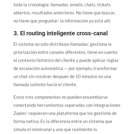
toda la cronología: llamadas, emails, chats, tickets
abiertos, resultados anteriores. No tiene que buscar,
no tiene que preguntar: la información ya está allí.
3. El routing inteligente cross-canal
El sistema no solo distribuye llamadas: gestiona la
priorización entre canales diferentes, tiene en cuenta
el contexto histórico del cliente y puede aplicar reglas
de escalación automática — por ejemplo, transformar
un chat sin resolver después de 10 minutos en una
llamada saliente hacia el cliente.
Estos tres componentes no pueden ensamblarse
conectando herramientas separadas con integraciones
Zapier: requieren una plataforma que los gestione de
forma nativa. Es la diferencia entre un sistema que
simula el omnicanal y uno que realmente lo