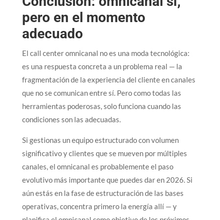
Conclusión: omnicanal sí,
pero en el momento
adecuado
El call center omnicanal no es una moda tecnológica:
es una respuesta concreta a un problema real — la
fragmentación de la experiencia del cliente en canales
que no se comunican entre sí. Pero como todas las
herramientas poderosas, solo funciona cuando las
condiciones son las adecuadas.
Si gestionas un equipo estructurado con volumen
significativo y clientes que se mueven por múltiples
canales, el omnicanal es probablemente el paso
evolutivo más importante que puedes dar en 2026. Si
aún estás en la fase de estructuración de las bases
operativas, concentra primero la energía allí — y
planifica el omnicanal como objetivo de los próximos