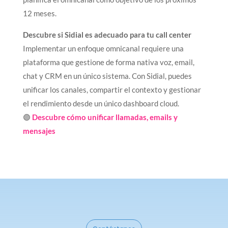
12 meses.
Descubre si Sidial es adecuado para tu call center
Implementar un enfoque omnicanal requiere una
plataforma que gestione de forma nativa voz, email,
chat y CRM en un único sistema. Con Sidial, puedes
unificar los canales, compartir el contexto y gestionar
el rendimiento desde un único dashboard cloud.
🟣
Descubre cómo unificar llamadas, emails y
mensajes