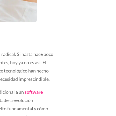
adical. Si hasta hace poco
tes, hoy ya no es así. El
nce tecnológico han hecho
necesidad imprescindible.
dicional a un
software
rdadera evolución
uelto fundamental y cómo