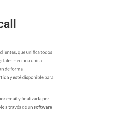
call
lientes, que unifica todos
gitales – en una única
nan de forma
tida y esté disponible para
r email y finalizarla por
le a través de un
software