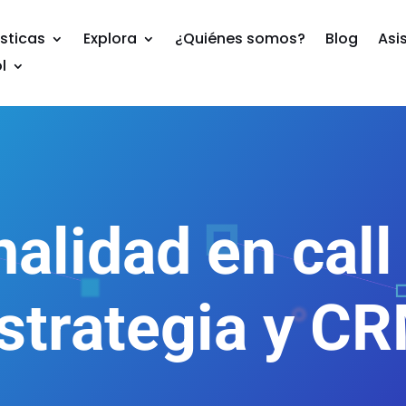
sticas
Explora
¿Quiénes somos?
Blog
Asi
l
lidad en call
strategia y C