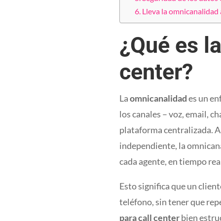
Lleva la omnicanalidad a
¿Qué es la
center?
La
omnicanalidad
es un en
los canales – voz, email, c
plataforma centralizada. A
independiente, la omnicana
cada agente, en tiempo real
Esto significa que un clien
teléfono, sin tener que rep
para call center
bien estru