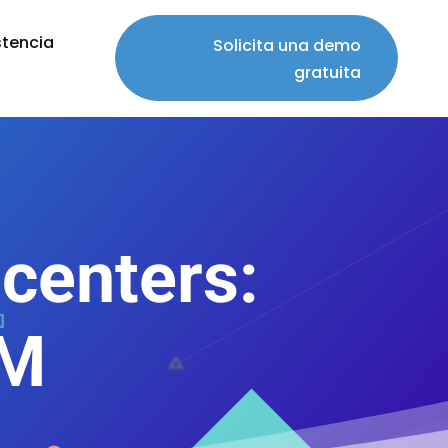
stencia
Solicita una demo
gratuita
 centers:
RM