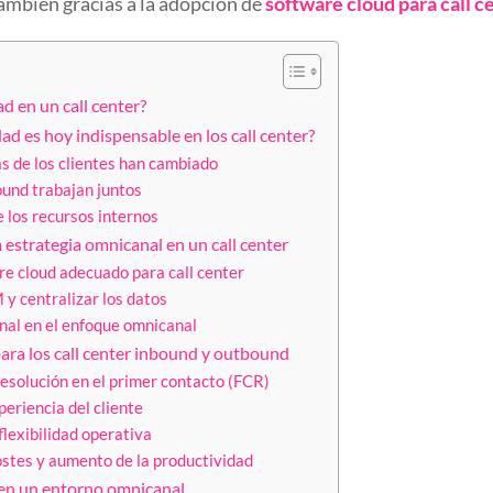
ambién gracias a la adopción de
software cloud para call c
d en un call center?
ad es hoy indispensable en los call center?
s de los clientes han cambiado
und trabajan juntos
 los recursos internos
strategia omnicanal en un call center
are cloud adecuado para call center
 y centralizar los datos
nal en el enfoque omnicanal
para los call center inbound y outbound
esolución en el primer contacto (FCR)
periencia del cliente
flexibilidad operativa
stes y aumento de la productividad
 en un entorno omnicanal