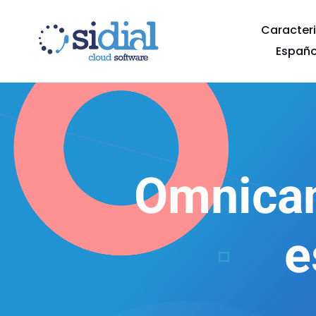
Caracteri
Españo
Omnicana
e