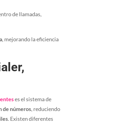
entro de llamadas,
a
, mejorando la eficiencia
aler,
ientes
es el sistema de
ón de números
, reduciendo
iles
. Existen diferentes