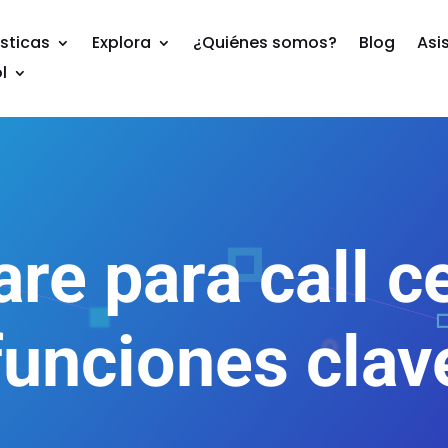
sticas
Explora
¿Quiénes somos?
Blog
Asi
l
re para call c
funciones clav