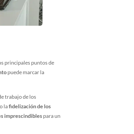
os principales puntos de
nto
puede marcar la
de trabajo de los
o la
fidelización de los
es imprescindibles
para un