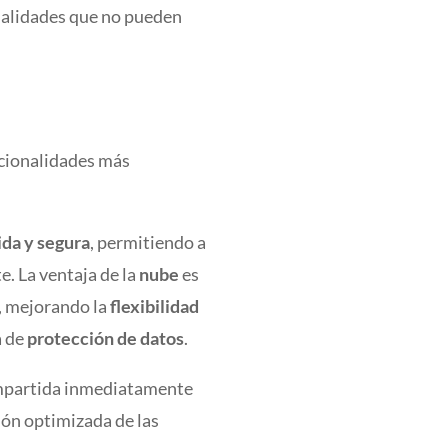
onalidades que no pueden
ncionalidades más
ida y segura
, permitiendo a
e. La ventaja de la
nube
es
t, mejorando la
flexibilidad
a de
protección de datos
.
mpartida inmediatamente
ión optimizada de las