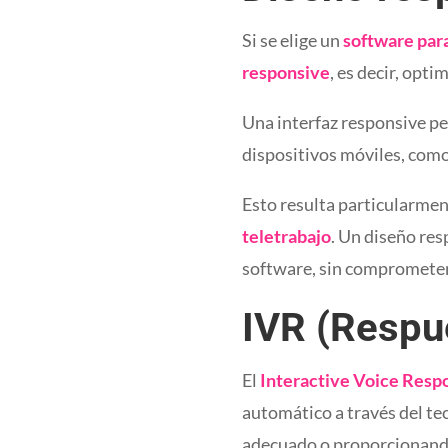
Si se elige un
software para
responsive
, es decir, opt
Una interfaz responsive pe
dispositivos móviles, com
Esto resulta particularmen
teletrabajo
. Un diseño res
software, sin comprometer l
IVR (Respue
El
Interactive Voice Resp
automático a través del te
adecuado o proporcionando