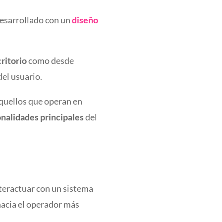
desarrollado con un
diseño
ritorio
como desde
del usuario.
aquellos que operan en
onalidades principales
del
nteractuar con un sistema
hacia el operador más