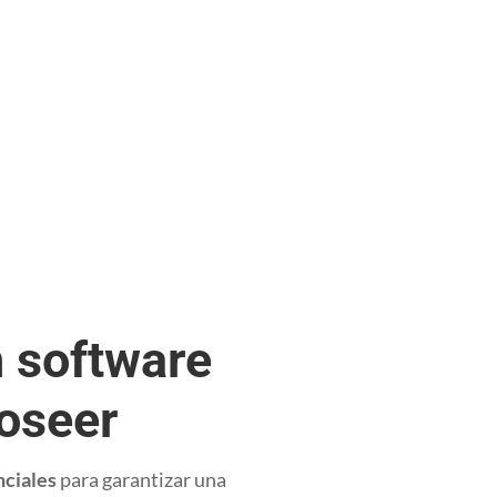
n software
poseer
nciales
para garantizar una