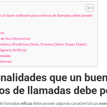
e un buen software para centros de llamadas debe poseer
e
ive
de Voz Interactiva)
ática (Predictive Dialer, Preview Dialer, Power Dialer)
igencia Artificial
lamadas
informes
onalidades que un bue
ros de llamadas debe 
de llamadas
eficaz
debe poseer algunas características
ese