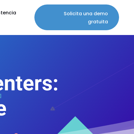
stencia
Solicita una demo
gratuita
enters:
e