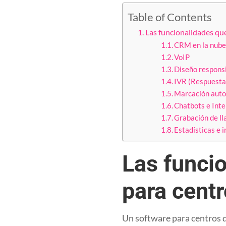
Table of Contents
Las funcionalidades qu
CRM en la nub
VoIP
Diseño respons
IVR (Respuesta 
Marcación autom
Chatbots e Intel
Grabación de l
Estadísticas e 
Las funci
para cent
Un software para centros 