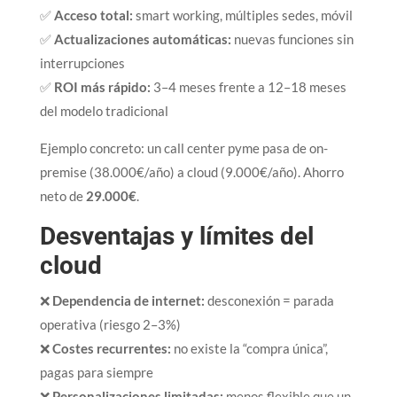
✅
Acceso total:
smart working, múltiples sedes, móvil
✅
Actualizaciones automáticas:
nuevas funciones sin
interrupciones
✅
ROI más rápido:
3–4 meses frente a 12–18 meses
del modelo tradicional
Ejemplo concreto: un call center pyme pasa de on-
premise (38.000€/año) a cloud (9.000€/año). Ahorro
neto de
29.000€
.​
Desventajas y límites del
cloud
❌
Dependencia de internet:
desconexión = parada
operativa (riesgo 2–3%)
❌
Costes recurrentes:
no existe la “compra única”,
pagas para siempre
❌
Personalizaciones limitadas:
menos flexible que un