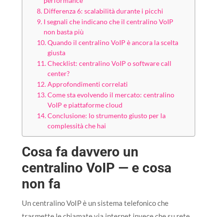
performance
Differenza 6: scalabilità durante i picchi
I segnali che indicano che il centralino VoIP
non basta più
Quando il centralino VoIP è ancora la scelta
giusta
Checklist: centralino VoIP o software call
center?
Approfondimenti correlati
Come sta evolvendo il mercato: centralino
VoIP e piattaforme cloud
Conclusione: lo strumento giusto per la
complessità che hai
Cosa fa davvero un
centralino VoIP — e cosa
non fa
Un centralino VoIP è un sistema telefonico che
trasmette le chiamate via internet invece che su rete