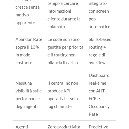
tempo a cercare
integrato
cresce senza
informazioni
con screen
motivo
cliente durante la
pop
apparente
chiamata
automatico
Abandon Rate
Le code non sono
Skills-based
sopra il 10%
gestite per priorità
routing +
in modo
e il routing non
regole di
costante
bilancia il carico
overflow
Dashboard
Nessuna
Il centralino non
real-time
visibilità sulle
produce KPI
con AHT,
performance
operativi — solo
FCR e
degli agenti
log chiamate
Occupancy
Rate
Agenti
Zero produttività:
Predictive