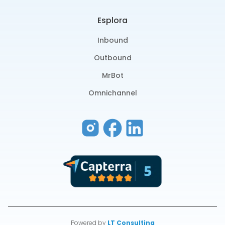
Esplora
Inbound
Outbound
MrBot
Omnichannel
Powered by
LT Consulting