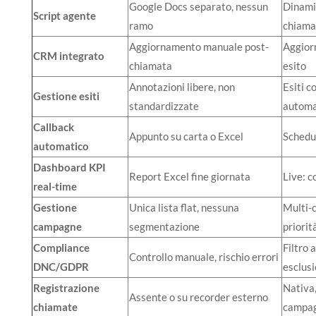
Google Docs separato, nessun
Dinamic
Script agente
ramo
chiama
Aggiornamento manuale post-
Aggior
CRM integrato
chiamata
esito
Annotazioni libere, non
Esiti c
Gestione esiti
standardizzate
automa
Callback
Appunto su carta o Excel
Schedul
automatico
Dashboard KPI
Report Excel fine giornata
Live: c
real-time
Gestione
Unica lista flat, nessuna
Multi-c
campagne
segmentazione
priorit
Compliance
Filtro 
Controllo manuale, rischio errori
DNC/GDPR
esclus
Registrazione
Nativa,
Assente o su recorder esterno
chiamate
campa