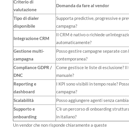
Criterio di
Domanda da fare al vendor
valutazione
Tipo di dialer
Supporta predictive, progressive e pre
disponibile
campagna?
Il CRM è nativo o richiede un’integrazi
Integrazione CRM
automaticamente?
Gestione multi-
Posso gestire campagne separate con lis
campagna
contemporanea?
Compliance GDPR /
Come gestisce le liste di esclusione? Il
DNC
manuale?
Reporting e
I KPI sono visibili in tempo reale? Poss
dashboard
campagna?
Scalabilità
Posso aggiungere agenti senza cambiar
Supporto e
C’è un percorso di onboarding struttura
onboarding
in italiano?
Un vendor che non risponde chiaramente a queste