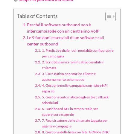
Table of Contents
Perché il software outbound non è
intercambiabile con un centralino VoIP
Le 9 funzioni essenziali di un software call
center outbound
1. Predictive dialer con modalità configurabile
per campagna
2. Script dinamici ramificati accessibili in
chiamata
3. CRM nativo con storico cliente e
aggiornamento automatico
4. Gestione multi-campagna con liste e KPI
separati
5. Gestione automatica degli esiti e callback
schedulati
6. Dashboard KPI in tempo reale per
supervisore e agente
7. Registrazione delle chiamate taggata per
agente e campagna
8. Gestione delle liste con filtri GDPR e DNC