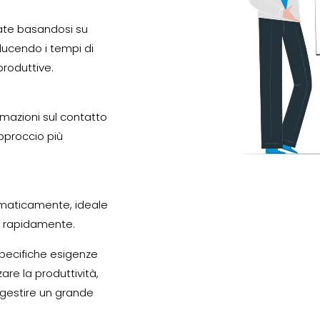
ate basandosi su
riducendo i tempi di
roduttive.
ormazioni sul contatto
approccio più
tomaticamente, ideale
i rapidamente.
specifiche esigenze
zare la produttività,
o gestire un grande