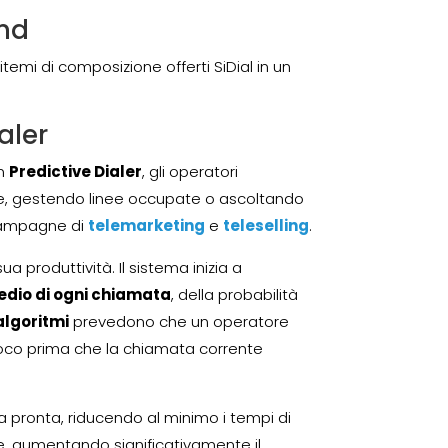
und
temi di composizione offerti SiDial in un
aler
un
Predictive Dialer
, gli operatori
e, gestendo linee occupate o ascoltando
 campagne di
telemarketing
e
teleselling
.
a produttività. Il sistema inizia a
dio di ogni chiamata
, della probabilità
algoritmi
prevedono che un operatore
poco prima che la chiamata corrente
pronta, riducendo al minimo i tempi di
re, aumentando significativamente il