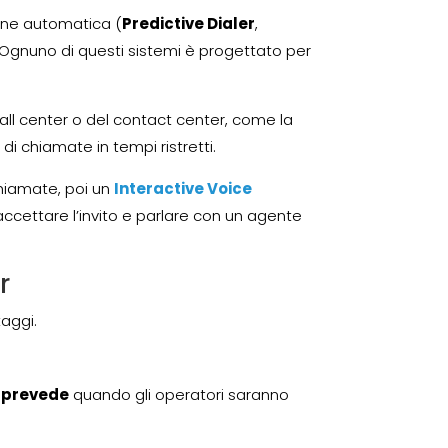
ione automatica (
Predictive Dialer
,
ta. Ognuno di questi sistemi è progettato per
call center o del contact center, come la
di chiamate in tempi ristretti.
chiamate, poi un
Interactive Voice
ò accettare l’invito e parlare con un agente
r
taggi.
,
prevede
quando gli operatori saranno