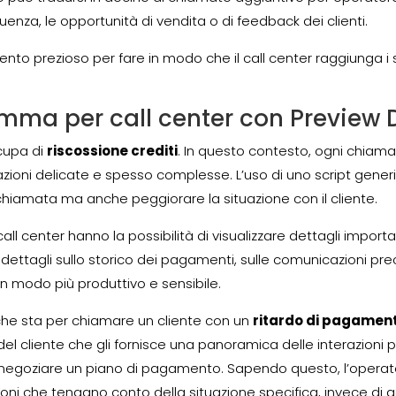
enza, le opportunità di vendita o di feedback dei clienti.
trumento prezioso per fare in modo che il call center raggiunga
mma per call center con Preview D
cupa di
riscossione crediti
. In questo contesto, ogni chiama
azioni delicate e spesso complesse. L’uso di uno script gene
 chiamata ma anche peggiorare la situazione con il cliente.
all center hanno la possibilità di visualizzare dettagli important
ttagli sullo storico dei pagamenti, sulle comunicazioni prec
n modo più produttivo e sensibile.
e sta per chiamare un cliente con un
ritardo di pagamen
del cliente che gli fornisce una panoramica delle interazio
di negoziare un piano di pagamento. Sapendo questo, l’operat
ni che tengano conto della situazione specifica, invece di a