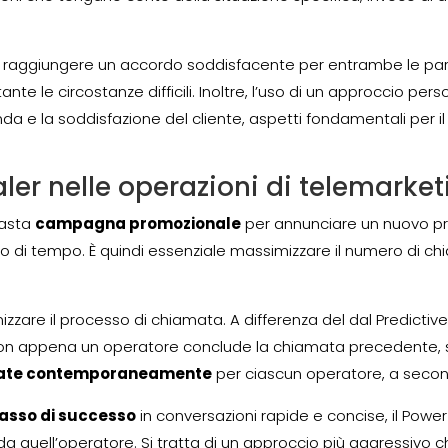
i raggiungere un accordo soddisfacente per entrambe le pa
tante le circostanze difficili. Inoltre, l’uso di un approccio p
da e la soddisfazione del cliente, aspetti fondamentali per i
aler nelle operazioni di telemarke
vasta
campagna promozionale
per annunciare un nuovo pro
lasso di tempo. È quindi essenziale massimizzare il numero di 
zzare il processo di chiamata. A differenza del dal Predictive 
 appena un operatore conclude la chiamata precedente, senza
mate contemporaneamente
per ciascun operatore, a second
tasso di successo
in conversazioni rapide e concise, il Powe
 quell’operatore. Si tratta di un approccio più aggressivo c