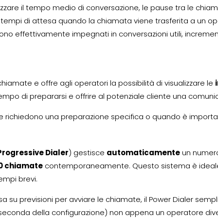
zzare il tempo medio di conversazione, le pause tra le chiamate 
i tempi di attesa quando la chiamata viene trasferita a un o
 sono effettivamente impegnati in conversazioni utili, increm
hiamate e offre agli operatori la possibilità di visualizzare le
 tempo di prepararsi e offrire al potenziale cliente una comun
e richiedono una preparazione specifica o quando è important
Progressive Dialer
) gestisce
automaticamente
un numero 
0 chiamate
contemporaneamente. Questo sistema è ideale
empi brevi.
 basa su previsioni per avviare le chiamate, il Power Dialer 
econda della configurazione) non appena un operatore diven