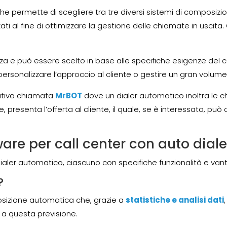
he permette di scegliere tra tre diversi sistemi di composiz
lizzati al fine di ottimizzare la gestione delle chiamate in usci
forza e può essere scelto in base alle specifiche esigenze del 
personalizzare l’approccio al cliente o gestire un gran volume 
novativa chiamata
MrBOT
dove un dialer automatico inoltra le 
e, presenta l’offerta al cliente, il quale, se è interessato, pu
re per call center con auto diale
i dialer automatico, ciascuno con specifiche funzionalità e van
?
sizione automatica che, grazie a
statistiche e analisi dati
 a questa previsione.