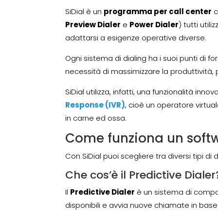
SiDial è un
programma per call center
c
Preview Dialer
e
Power Dialer
) tutti uti
adattarsi a esigenze operative diverse.
Ogni sistema di dialing ha i suoi punti di 
necessità di massimizzare la produttività, 
SiDial utilizza, infatti, una funzionalità in
Response (IVR)
, cioè un operatore virtual
in carne ed ossa.
Come funziona un softwa
Con SiDial puoi scegliere tra diversi tipi d
Che cos’è il Predictive Dialer
Il
Predictive Dialer
è un sistema di compo
disponibili e avvia nuove chiamate in base