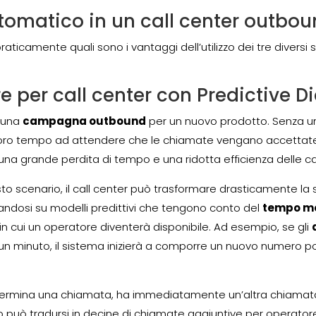
utomatico in un call center outbo
icamente quali sono i vantaggi dell’utilizzo dei tre diversi si
e per call center con Predictive Di
n una
campagna outbound
per un nuovo prodotto. Senza 
 loro tempo ad attendere che le chiamate vengano accettat
 una grande perdita di tempo e una ridotta efficienza delle
to scenario, il call center può trasformare drasticamente la su
dosi su modelli predittivi che tengono conto del
tempo me
 cui un operatore diventerà disponibile. Ad esempio, se gli
 un minuto, il sistema inizierà a comporre un nuovo numero 
ermina una chiamata, ha immediatamente un’altra chiamata 
esto può tradursi in decine di chiamate aggiuntive per operato