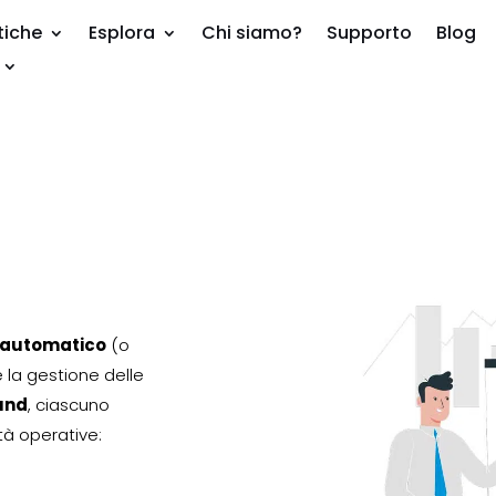
tiche
Esplora
Chi siamo?
Supporto
Blog
g automatico
(o
 la gestione delle
und
, ciascuno
tà operative: